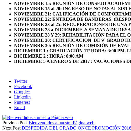
NOVIEMBRE
15
:
REUNIÓN DE CONSEJO
ACADÉMI
NOVIEMBRE
15 al 20
:
INGRESO DE NOTAS AL SIST
NOVIEMBRE
21:
CALIFICACIÓN DE COMPORTAMI
NOVIEMBRE
22
:
ENTREGA DE BANDERAS
. (RESPON
NOVIEMBRE
23 al 25
:
RECUPERACIONES DE UNA 
NOVIEMBRE
28 a DICIEMBRE 2
:
SEMANA DE DESA
NOVIEMBRE
28 Y 29
:
REHABILITACIÓN PARA EL Q
NOVIEMBRE
30
:
CERTIFICACIÓN DE 9º GRADO H
NOVIEMBRE
30:
REUNIÓN DE COMISIÓN DE EVA
DICIEMBRE
1
:
GRADUACIÓN 11º HORA: 3:00 PM
DICIEMBRE
2
:
HORA: 8:00 AM
DICIEMBRE
5 A ENERO 5 DE 2017
:
VACACIONES D
Twitter
Facebook
Google+
Linkedin
Pinterest
Email
Previous Post
Bienvendidos a nuestra Página web
Next Post
DESPEDIDA DEL GRADO ONCE PROMOCIÓN 201