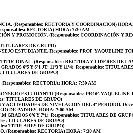
NCIA.
(Responsables: RECTORIA Y COORDINACIÓN) HORA:
Responsables: RECTORIA) HORA: 7:30 AM
CIÓN Y PROMOCIÓN.
(Responsables: COORDINACIÓN Y R
s: TITULARES DE GRUPO)
NSEJO ESTUDIANTIL
(Responsables: PROF. YAQUELINE 
STITUCIONAL.
(Responsables: RECTORA Y LIDERES DE L
RADOS 6º5 Y 6º1 JT: 11º3 Y 11º4). Responsables: TITULA
es: TITULARES DE GRUPO)
.
(Responsables: RECTORIA) HORA: 7:30 AM
CONSEJO ESTUDIANTIL
(Responsables: PROF. YAQUELI
bles: TITULARES DE GRUPO)
Y ACTIVIDADES DE NIVELACION DEL 4º PERIODO.
Doce
EJO DE PADRES.
HORA: 7:00 AM
M GRADOS 6º6 Y 7º1). Responsables: TITULARES DE GRUP
bles: TITULARES DE GRUPO)
ables: TITULARES DE GRUPO)
VO.
(Responsables: RECTORIA) HORA: 7:30 AM